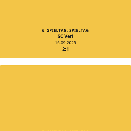
6. SPIELTAG. SPIELTAG
SC Verl
16.09.2025
2:1