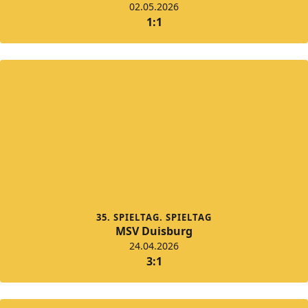
02.05.2026
1:1
35. SPIELTAG. SPIELTAG
MSV Duisburg
24.04.2026
3:1