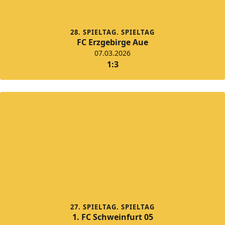
28. SPIELTAG. SPIELTAG
FC Erzgebirge Aue
07.03.2026
1:3
27. SPIELTAG. SPIELTAG
1. FC Schweinfurt 05