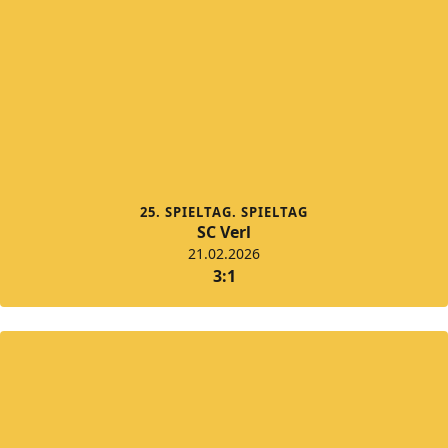
25. SPIELTAG. SPIELTAG
SC Verl
21.02.2026
3:1