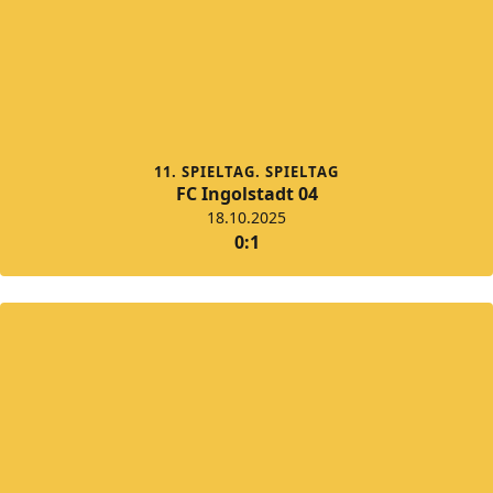
11. SPIELTAG. SPIELTAG
FC Ingolstadt 04
18.10.2025
0:1