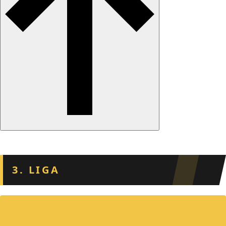
3. LIGA