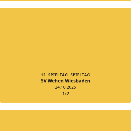
12. SPIELTAG. SPIELTAG
SV Wehen Wiesbaden
24.10.2025
1:2