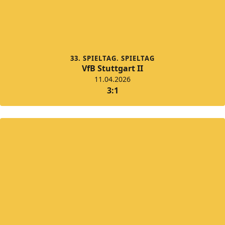
33. SPIELTAG. SPIELTAG
VfB Stuttgart II
11.04.2026
3:1