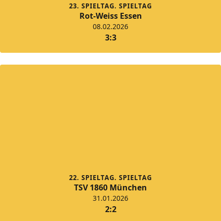
23. SPIELTAG. SPIELTAG
Rot-Weiss Essen
08.02.2026
3:3
22. SPIELTAG. SPIELTAG
TSV 1860 München
31.01.2026
2:2