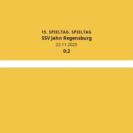
15. SPIELTAG. SPIELTAG
SSV Jahn Regensburg
22.11.2025
0:2