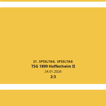
21. SPIELTAG. SPIELTAG
TSG 1899 Hoffenheim II
24.01.2026
2:3