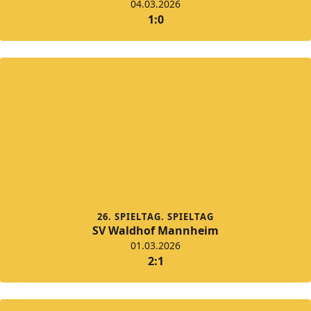
04.03.2026
1:0
26. SPIELTAG. SPIELTAG
SV Waldhof Mannheim
01.03.2026
2:1