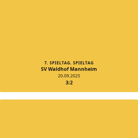
7. SPIELTAG. SPIELTAG
SV Waldhof Mannheim
20.09.2025
3:2