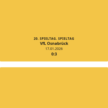
20. SPIELTAG. SPIELTAG
VfL Osnabrück
17.01.2026
0:3